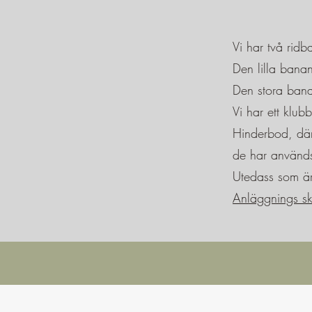
Vi har två rid
Den lilla ban
Den stora ban
Vi har ett klub
Hinderbod, där 
de har använd
Utedass som är
Anläggnings sk