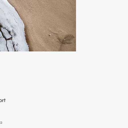
ort
da