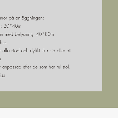
banor på anläggningen:
an: 20*40m
an med belysning: 40*80m
bhus
alla stöd och dylikt ska stå efter att
s.
 anpassad efter de som har rullstol.
iss