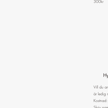
300kr
Hy
Vill du 
är ledig
Kostnad
Skriv na