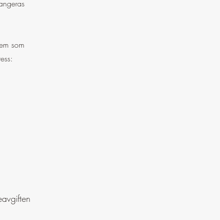
rangeras
dlem som
ess:
avgiften