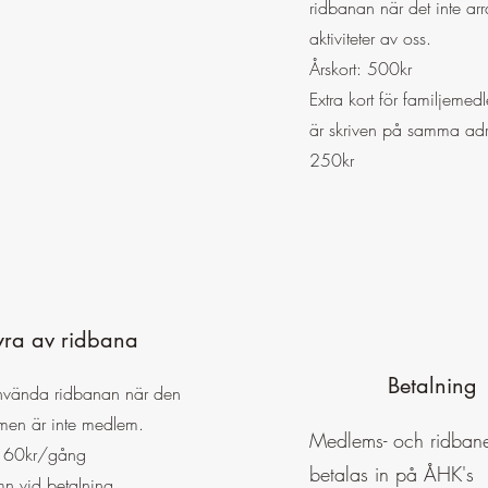
ridbanan när det inte ar
aktiviteter av oss.
Årskort: 500kr
Extra kort för familjeme
är skriven på samma adr
250kr
ra av ridbana
Betalning
använda ridbanan när den
 men är inte medlem.
Medlems- och ridbane
: 60kr/gång
betalas in på ÅHK's
mn vid betalning.