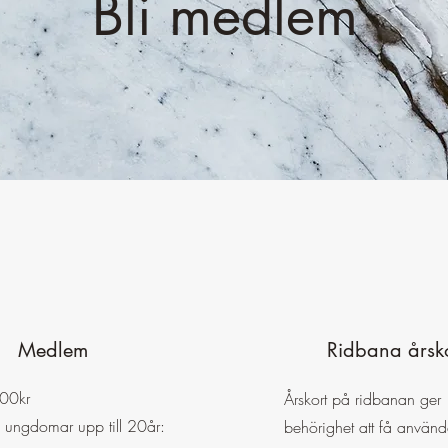
Bli medlem
Medlem
Ridbana årsk
00kr
Årskort på ridbanan ger
 ungdomar upp till 20år:
behörighet att få använ